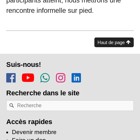
participants atteint, nous mettrons une
rencontre informelle sur pied.
Haut de page
Pied
Suis-nous!
de
Rejoins-nous sur Facebook
Regarde-nous sur Youtu
Rejoins notre chaîn
Suis-nous sur In
Trouve-nous s
page
Recherche
dans le site
Recherche
Rechercher
par
mots-
clés:
Accès rapides
Devenir membre