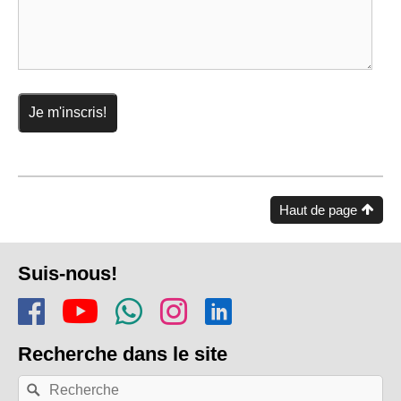
Haut de page
Pied
Suis-nous!
de
Rejoins-nous sur Facebook
Regarde-nous sur Youtu
Rejoins notre chaîn
Suis-nous sur In
Trouve-nous s
page
Recherche
dans le site
Recherche
Rechercher
par