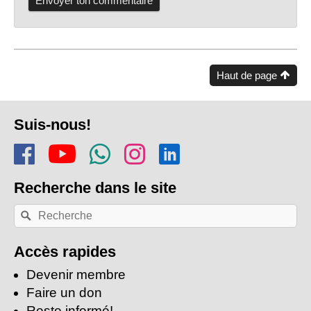
Haut de page
Pied
Suis-nous!
de
Rejoins-nous sur Facebook
Regarde-nous sur Youtu
Rejoins notre chaîn
Suis-nous sur In
Trouve-nous s
page
Recherche
dans le site
Recherche
Rechercher
par
mots-
clés:
Accès rapides
Devenir membre
Faire un don
Reste informé!