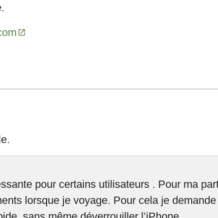
.
.com
le.
ssante pour certains utilisateurs . Pour ma par
nts lorsque je voyage. Pour cela je demande à 
apide, sans même déverrouiller l’iPhone.