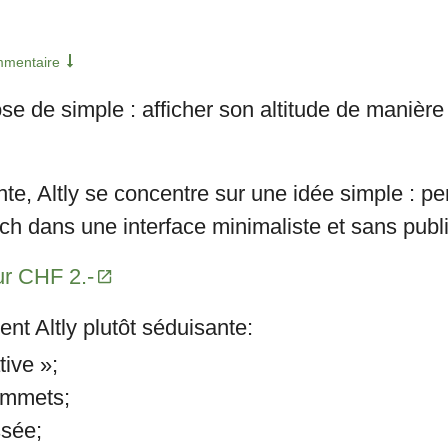
mmentaire
e de simple : afficher son altitude de manière
, Altly se concentre sur une idée simple : per
h dans une interface minimaliste et sans publi
ur CHF 2.-
nt Altly plutôt séduisante:
tive »;
ommets;
ssée;