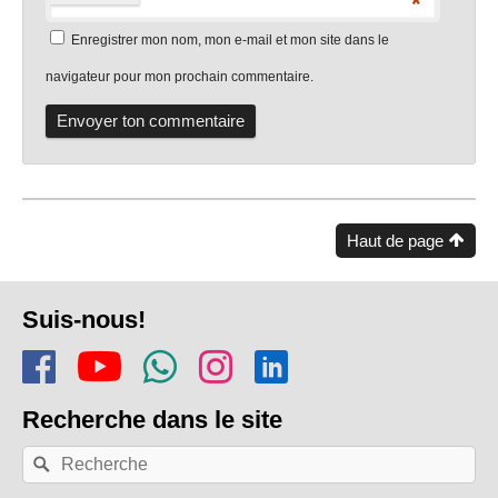
*
Enregistrer mon nom, mon e-mail et mon site dans le
navigateur pour mon prochain commentaire.
Haut de page
Pied
Suis-nous!
de
Rejoins-nous sur Facebook
Regarde-nous sur Youtu
Rejoins notre chaîn
Suis-nous sur In
Trouve-nous s
page
Recherche
dans le site
Recherche
Rechercher
par
mots-