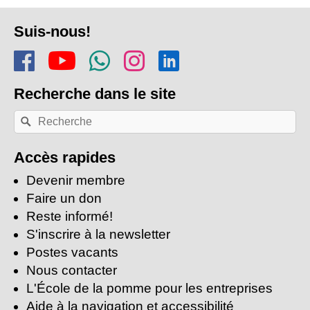
Pied
Suis-nous!
de
Rejoins-nous sur Facebook
Regarde-nous sur Youtu
Rejoins notre chaîn
Suis-nous sur In
Trouve-nous s
page
Recherche
dans le site
Recherche
Rechercher
par
mots-
clés:
Accès rapides
Devenir membre
Faire un don
Reste informé!
S'inscrire à la newsletter
Postes vacants
Nous contacter
L'École de la pomme pour les entreprises
Aide à la navigation et accessibilité