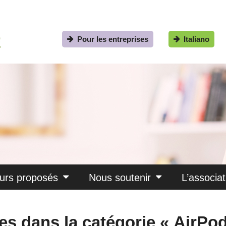
Pour les entreprises
Italiano
urs proposés
Nous soutenir
L’associat
uces dans la catégorie « AirPo