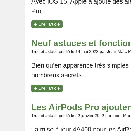
Avec iOS 15, Apple a ajouté des aler
déconnecter
de
Pro.
ton
compte
iCloud?"
"Comment
Lire l'article
activer
les
alertes
Neuf astuces et fonctio
pour
ne
Truc et astuce publié le
14 mai 2022
par Jean-Marc M
plus
oublier
Bien qu’en apparence très simples à 
tes
AirPods
nombreux secrets.
Pro?"
"Neuf
Lire l'article
astuces
et
fonctions
Les AirPods Pro ajoute
cachées
pour
Truc et astuce publié le
22 janvier 2022
par Jean-Mar
maîtriser
tes
La mise à jour 4A400 pour les AirPo
AirPods