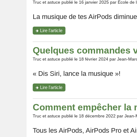
découvrir"
Truc et astuce publié le
16 janvier 2025
par École de
La musique de tes AirPods diminue 
"Le
Lire l'article
son
de
tes
Quelques commandes vo
AirPods
baisse
Truc et astuce publié le
18 février 2024
par Jean-Mar
sans
raison?
« Dis Siri, lance la musique »!
Désactive
ce
réglage"
"Quelques
Lire l'article
commandes
vocales
pour
Comment empêcher la mi
contrôler
tes
Truc et astuce publié le
18 décembre 2022
par Jean-
AirPods"
Tous les AirPods, AirPods Pro et Ai