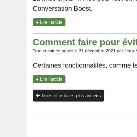
Pro"
Conversation Boost.
"Les
Lire l'article
AirPods
Pro
ajoutent
Comment faire pour évit
Conversation
Boost:
Truc et astuce publié le
31 décembre 2021
par Jean-
comment
l’activer?"
Certaines fonctionnalités, comme l
"Comment
Lire l'article
faire
pour
éviter
Trucs et astuces plus anciens
que
les
AirPods
passent
d’un
appareil
à