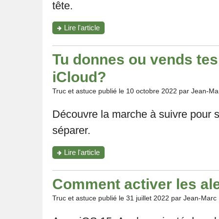
tête.
"Comment
Lire l'article
empêcher
la
mise
Tu donnes ou vends tes
en
pause
iCloud?
de
la
Truc et astuce publié le
10 octobre 2022
par Jean-Ma
musique
en
Découvre la marche à suivre pour s
retirant
un
séparer.
AirPod?"
"Tu
Lire l'article
donnes
ou
vends
Comment activer les ale
tes
AirPods:
Truc et astuce publié le
31 juillet 2022
par Jean-Marc
comment
les