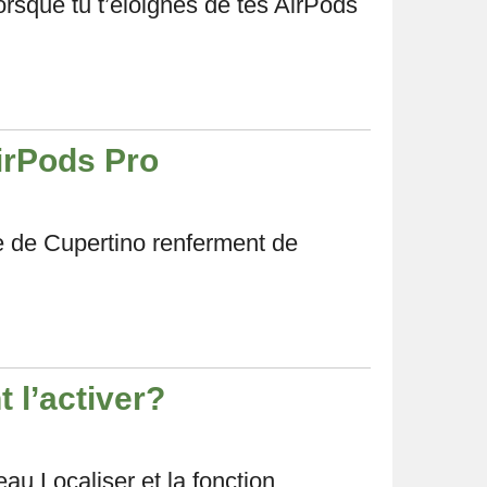
lorsque tu t’éloignes de tes AirPods
irPods Pro
rme de Cupertino renferment de
 l’activer?
au Localiser et la fonction