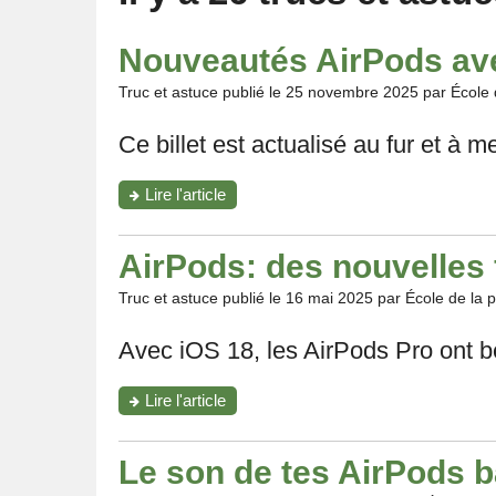
Nouveautés AirPods av
Truc et astuce publié le
25 novembre 2025
par École
Ce billet est actualisé au fur et à
"Nouveautés
Lire l'article
AirPods
avec
iOS
AirPods: des nouvelles 
26"
Truc et astuce publié le
16 mai 2025
par École de la
Avec iOS 18, les AirPods Pro ont b
"AirPods:
Lire l'article
des
nouvelles
fonctionnalités
Le son de tes AirPods b
à