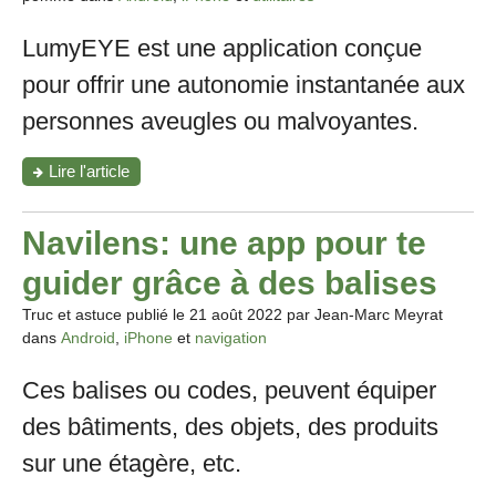
LumyEYE est une application conçue
pour offrir une autonomie instantanée aux
personnes aveugles ou malvoyantes.
"LumyEYE:
Lire l'article
L’IA
qui
voit
Navilens: une app pour te
pour
toi
guider grâce à des balises
et
te
Truc et astuce publié le
21 août 2022
par Jean-Marc Meyrat
parle"
dans
Android
,
iPhone
et
navigation
Ces balises ou codes, peuvent équiper
des bâtiments, des objets, des produits
sur une étagère, etc.