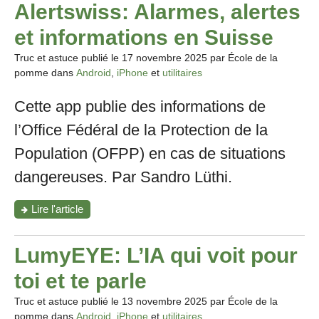
Alertswiss: Alarmes, alertes
et informations en Suisse
Truc et astuce publié le
17 novembre 2025
par École de la
pomme dans
Android
,
iPhone
et
utilitaires
Cette app publie des informations de
l’Office Fédéral de la Protection de la
Population (OFPP) en cas de situations
dangereuses. Par Sandro Lüthi.
"Alertswiss:
Lire l'article
Alarmes,
alertes
et
LumyEYE: L’IA qui voit pour
informations
en
toi et te parle
Suisse"
Truc et astuce publié le
13 novembre 2025
par École de la
pomme dans
Android
,
iPhone
et
utilitaires