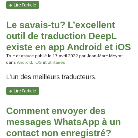
"Navilens:
Lire l'article
une
app
pour
Le savais-tu? L’excellent
te
guider
outil de traduction DeepL
grâce
à
existe en app Android et iOS
des
balises"
Truc et astuce publié le
17 avril 2022
par Jean-Marc Meyrat
dans
Android
,
iOS
et
utilitaires
L’un des meilleurs traducteurs.
"Le
Lire l'article
savais-
tu?
L’excellent
Comment envoyer des
outil
de
messages WhatsApp à un
traduction
DeepL
contact non enregistré?
existe