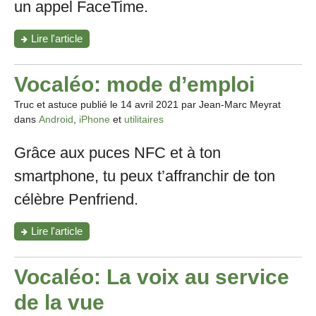
un appel FaceTime.
"Comment
Lire l'article
participer
à
un
Vocaléo: mode d’emploi
appel
FaceTime
Truc et astuce publié le
14 avril 2021
par Jean-Marc Meyrat
depuis
dans
Android
,
iPhone
et
utilitaires
un
smartphone
Grâce aux puces NFC et à ton
Android
ou
smartphone, tu peux t’affranchir de ton
un
PC?"
célèbre Penfriend.
"Vocaléo:
Lire l'article
mode
d’emploi"
Vocaléo: La voix au service
de la vue