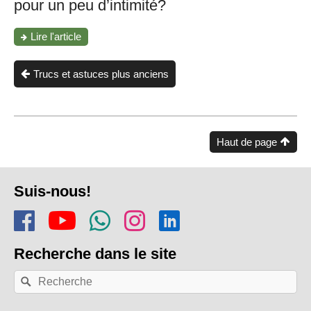
pour un peu d’intimité?
"Comment
Lire l'article
désactiver
la
confirmation
Trucs et astuces plus anciens
de
lecture
sur
WhatsApp?"
Haut de page
Pied
Suis-nous!
de
Rejoins-nous sur Facebook
Regarde-nous sur Youtu
Rejoins notre chaîn
Suis-nous sur In
Trouve-nous s
page
Recherche
dans le site
Recherche
Rechercher
par
mots-
clés: