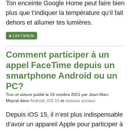
Ton enceinte Google Home peut faire bien
plus que t’indiquer la température qu’il fait
dehors et allumer tes lumières.
"Google
Lire l'article
Home:
15
jeux
Comment participer à un
ultra-
sympa
appel FaceTime depuis un
pour
animer
smartphone Android ou un
tes
soirées"
PC?
Truc et astuce publié le
18 octobre 2021
par Jean-Marc
Meyrat dans
Android
,
iOS 15
et
réseaux sociaux
Depuis iOS 15, il n’est plus indispensable
d’avoir un appareil Apple pour participer à