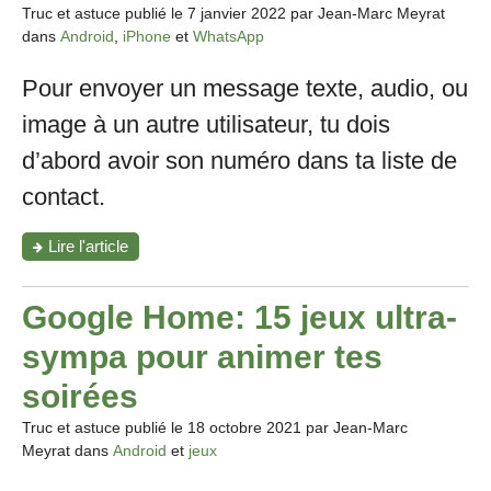
en
Truc et astuce publié le
7 janvier 2022
par Jean-Marc Meyrat
app
dans
Android
,
iPhone
et
WhatsApp
Android
et
Pour envoyer un message texte, audio, ou
iOS"
image à un autre utilisateur, tu dois
d’abord avoir son numéro dans ta liste de
contact.
"Comment
Lire l'article
envoyer
des
messages
Google Home: 15 jeux ultra-
WhatsApp
à
sympa pour animer tes
un
contact
soirées
non
enregistré?"
Truc et astuce publié le
18 octobre 2021
par Jean-Marc
Meyrat dans
Android
et
jeux