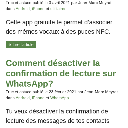
Truc et astuce publié le
3 avril 2021
par Jean-Marc Meyrat
dans
Android
,
iPhone
et
utilitaires
Cette app gratuite te permet d’associer
des mémos vocaux à des puces NFC.
"Vocaléo:
Lire l'article
La
voix
au
Comment désactiver la
service
de
confirmation de lecture sur
la
vue"
WhatsApp?
Truc et astuce publié le
23 février 2021
par Jean-Marc Meyrat
dans
Android
,
iPhone
et
WhatsApp
Tu veux désactiver la confirmation de
lecture des messages de tes contacts