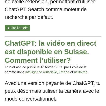
nouvelle extension, permettant d’utiliser
ChatGPT Search comme moteur de
recherche par défaut.
"Comment
Lire l'article
utiliser
ChatGPT
comme
ChatGPT: la vidéo en direct
moteur
de
est disponible en Suisse.
recherche
par
Comment l’utiliser?
défaut
sur
Truc et astuce publié le
13 février 2025
par École de la
Safari?"
pomme dans
intelligence artificielle
,
iPhone
et
utilitaires
Avec une version payante de ChatGPT, tu
peux désormais utiliser ta caméra avec le
mode conversationnel.