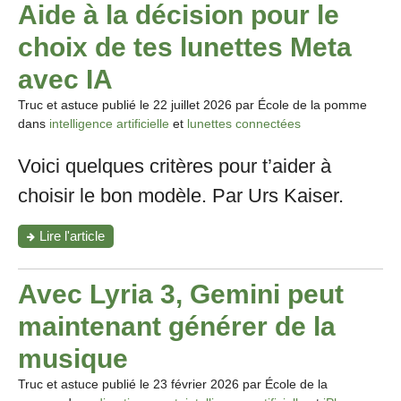
Aide à la décision pour le
choix de tes lunettes Meta
avec IA
Truc et astuce publié le
22 juillet 2026
par École de la pomme
dans
intelligence artificielle
et
lunettes connectées
Voici quelques critères pour t’aider à
choisir le bon modèle. Par Urs Kaiser.
"Aide
Lire l'article
à
la
décision
Avec Lyria 3, Gemini peut
pour
le
maintenant générer de la
choix
de
musique
tes
lunettes
Truc et astuce publié le
23 février 2026
par École de la
Meta