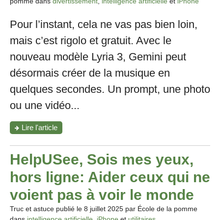
pomme dans
divertissement
,
intelligence artificielle
et
iPhone
avec
IA"
Pour l’instant, cela ne vas pas bien loin,
mais c’est rigolo et gratuit. Avec le
nouveau modèle Lyria 3, Gemini peut
désormais créer de la musique en
quelques secondes. Un prompt, une photo
ou une vidéo...
"Avec
Lire l'article
Lyria
3,
Gemini
HelpUSee, Sois mes yeux,
peut
maintenant
hors ligne: Aider ceux qui ne
générer
de
voient pas à voir le monde
la
musique"
Truc et astuce publié le
8 juillet 2025
par École de la pomme
dans
intelligence artificielle
,
iPhone
et
utilitaires