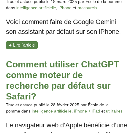
Truc et astuce publié le
18 mars 2025
par École de la pomme
dans
intelligence artificielle
,
iPhone
et
raccourcis
Voici comment faire de Google Gemini
son assistant par défaut sur son iPhone.
"Comment
Lire l'article
remplacer
Siri
par
Comment utiliser ChatGPT
Gemini
sur
comme moteur de
mon
iPhone?"
recherche par défaut sur
Safari?
Truc et astuce publié le
28 février 2025
par École de la
pomme dans
intelligence artificielle
,
iPhone + iPad
et
utilitaires
Le navigateur web d’Apple bénéficie d’une