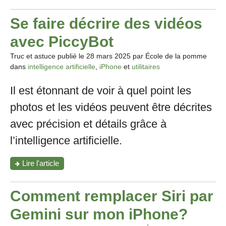
Se faire décrire des vidéos
avec PiccyBot
Truc et astuce publié le
28 mars 2025
par École de la pomme
dans
intelligence artificielle
,
iPhone
et
utilitaires
Il est étonnant de voir à quel point les
photos et les vidéos peuvent être décrites
avec précision et détails grâce à
l’intelligence artificielle.
"Se
Lire l'article
faire
décrire
des
Comment remplacer Siri par
vidéos
avec
Gemini sur mon iPhone?
PiccyBot"