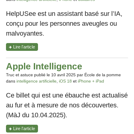
HelpUSee est un assistant basé sur l’IA,
conçu pour les personnes aveugles ou
malvoyantes.
"HelpUSee,
Lire l'article
Sois
mes
yeux,
Apple Intelligence
hors
ligne:
Truc et astuce publié le
10 avril 2025
par École de la pomme
Aider
dans
intelligence artificielle
,
iOS 18
et
iPhone + iPad
ceux
qui
Ce billet qui est une ébauche est actualisé
ne
voient
au fur et à mesure de nos découvertes.
pas
à
(MàJ du 10.04.2025).
voir
le
monde"
"Apple
Lire l'article
Intelligence"