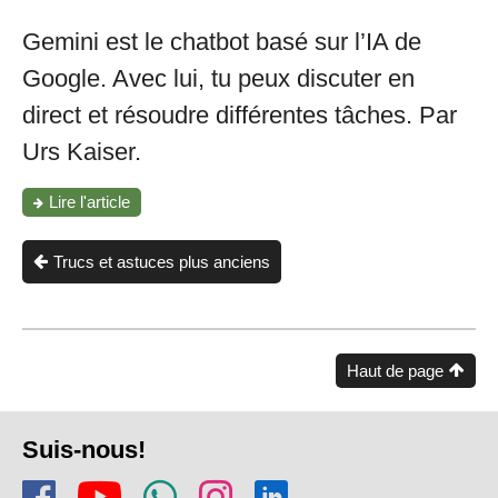
Gemini est le chatbot basé sur l’IA de
Google. Avec lui, tu peux discuter en
direct et résoudre différentes tâches. Par
Urs Kaiser.
"Installer
Lire l'article
et
utiliser
Gemini"
Trucs et astuces plus anciens
Haut de page
Pied
Suis-nous!
de
Rejoins-nous sur Facebook
Regarde-nous sur Youtu
Rejoins notre chaîn
Suis-nous sur In
Trouve-nous s
page