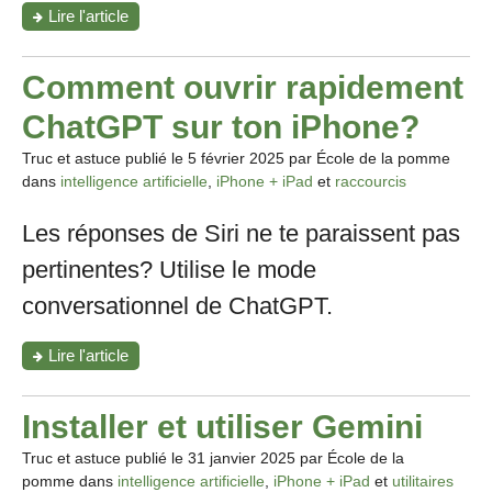
"ChatGPT:
Lire l'article
la
vidéo
en
Comment ouvrir rapidement
direct
est
ChatGPT sur ton iPhone?
disponible
en
Truc et astuce publié le
5 février 2025
par École de la pomme
Suisse.
dans
intelligence artificielle
,
iPhone + iPad
et
raccourcis
Comment
l’utiliser?"
Les réponses de Siri ne te paraissent pas
pertinentes? Utilise le mode
conversationnel de ChatGPT.
"Comment
Lire l'article
ouvrir
rapidement
ChatGPT
Installer et utiliser Gemini
sur
ton
Truc et astuce publié le
31 janvier 2025
par École de la
iPhone?"
pomme dans
intelligence artificielle
,
iPhone + iPad
et
utilitaires