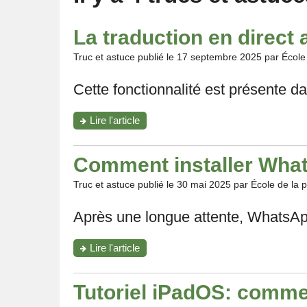
La traduction en direct
Truc et astuce publié le
17 septembre 2025
par École
Cette fonctionnalité est présente d
"La
Lire l'article
traduction
en
direct
Comment installer What
avec
iOS
Truc et astuce publié le
30 mai 2025
par École de la
26"
Après une longue attente, WhatsApp
"Comment
Lire l'article
installer
WhatsApp
sur
Tutoriel iPadOS: commen
ton