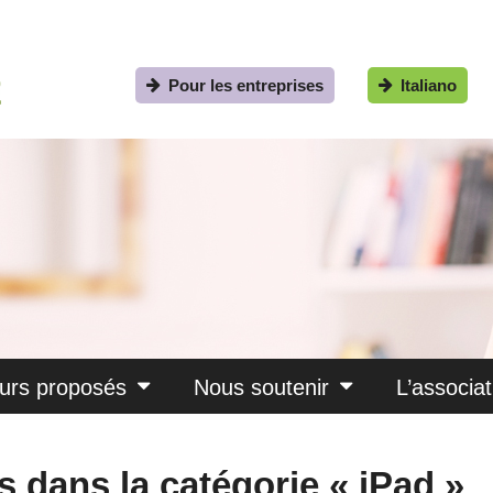
Pour les entreprises
Italiano
urs proposés
Nous soutenir
L’associat
es dans la catégorie « iPad »