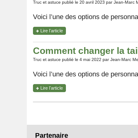
iPad?"
Truc et astuce publié le
20 avril 2023
par Jean-Marc 
Voici l’une des options de personna
"Tutoriel
Lire l'article
iPadOS:
comment
changer
Comment changer la tai
la
taille
Truc et astuce publié le
4 mai 2022
par Jean-Marc Me
des
icônes
Voici l’une des options de personnal
d’apps?"
"Comment
Lire l'article
changer
la
taille
des
icônes
d’apps?"
Pied
Partenaire