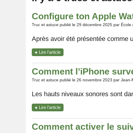
Configure ton Apple Wa
Truc et astuce publié le
29 décembre 2025
par École
Après avoir été présentée comme un
"Configure
Lire l'article
ton
Apple
Watch
Comment l’iPhone surveil
comme
auxiliaire
Truc et astuce publié le
26 novembre 2023
par Jean-
de
santé"
Les hauts niveaux sonores sont dange
"Comment
Lire l'article
l’iPhone
surveille-
t-
Comment activer le suiv
il