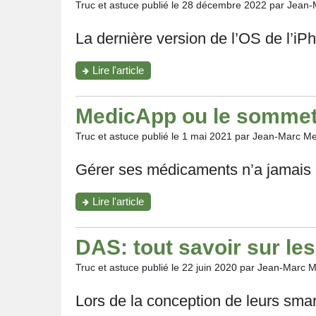
ta
Truc et astuce publié le
28 décembre 2022
par Jean-
santé
auditive?"
La dernière version de l’OS de l’iP
"Comment
Lire l'article
activer
le
suivi
MedicApp ou le sommet d
des
traitements
Truc et astuce publié le
1 mai 2021
par Jean-Marc Me
sur
iOS
Gérer ses médicaments n’a jamais ét
16?"
"MedicApp
Lire l'article
ou
le
sommet
DAS: tout savoir sur l
de
l’accessibilité!"
Truc et astuce publié le
22 juin 2020
par Jean-Marc M
Lors de la conception de leurs smar