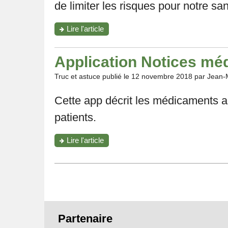
de limiter les risques pour notre san
"DAS:
Lire l'article
tout
savoir
sur
Application Notices mé
les
ondes
Truc et astuce publié le
12 novembre 2018
par Jean-
émises
par
Cette app décrit les médicaments a
nos
smartphones"
patients.
"Application
Lire l'article
Notices
médicaments"
Pied
Partenaire
de