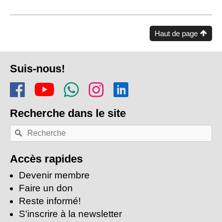
Haut de page
Pied
Suis-nous!
de
Rejoins-nous sur Facebook
Regarde-nous sur Youtu
Rejoins notre chaîn
Suis-nous sur In
Trouve-nous s
page
Recherche
dans le site
Recherche
Rechercher
par
mots-
clés:
Accès rapides
Devenir membre
Faire un don
Reste informé!
S'inscrire à la newsletter