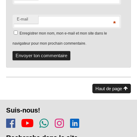
E-mail
*
Enregistrer mon nom, mon e-mail et mon site dans le
navigateur pour mon prochain commentaire.
Haut de page
Pied
Suis-nous!
de
Rejoins-nous sur Facebook
Regarde-nous sur Youtu
Rejoins notre chaîn
Suis-nous sur In
Trouve-nous s
page