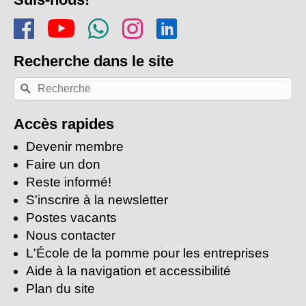
de
Rejoins-nous sur Facebook
Regarde-nous sur Youtu
Rejoins notre chaîn
Suis-nous sur In
Trouve-nous s
page
Recherche
dans le site
Recherche
Rechercher
par
mots-
clés:
Accès rapides
Devenir membre
Faire un don
Reste informé!
S'inscrire à la newsletter
Postes vacants
Nous contacter
L'École de la pomme pour les entreprises
Aide à la navigation et accessibilité
Plan du site