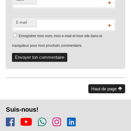
*
E-mail
*
Enregistrer mon nom, mon e-mail et mon site dans le
navigateur pour mon prochain commentaire.
Haut de page
Pied
Suis-nous!
de
Rejoins-nous sur Facebook
Regarde-nous sur Youtu
Rejoins notre chaîn
Suis-nous sur In
Trouve-nous s
page