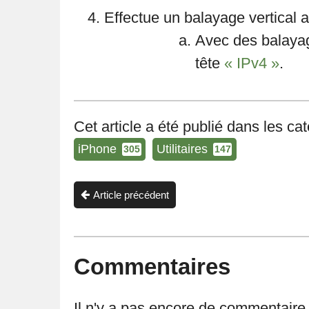
Effectue un balayage vertical a
Avec des balayag
tête
« IPv4 »
.
Cet article a été publié dans les ca
iPhone
Utilitaires
305
147
Article précédent
Commentaires
Il n'y a pas encore de commentaire p