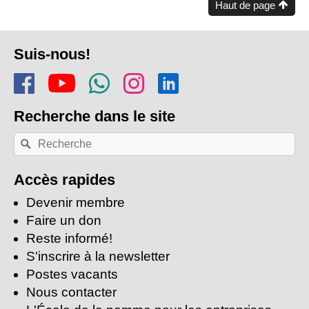
Haut de page
Pied
Suis-nous!
de
Rejoins-nous sur Facebook
Regarde-nous sur Youtu
Rejoins notre chaîn
Suis-nous sur In
Trouve-nous s
page
Recherche
dans le site
Recherche
Rechercher
par
mots-
clés:
Accès rapides
Devenir membre
Faire un don
Reste informé!
S'inscrire à la newsletter
Postes vacants
Nous contacter