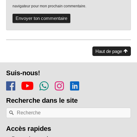
navigateur pour mon prochain commentaire.
Haut de page
Pied
Suis-nous!
de
Rejoins-nous sur Facebook
Regarde-nous sur Youtu
Rejoins notre chaîn
Suis-nous sur In
Trouve-nous s
page
Recherche
dans le site
Recherche
Rechercher
par
mots-
clés:
Accès rapides