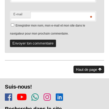
E-mail
*
Enregistrer mon nom, mon e-mail et mon site dans le
navigateur pour mon prochain commentaire.
Haut de page
Pied
Suis-nous!
de
Rejoins-nous sur Facebook
Regarde-nous sur Youtu
Rejoins notre chaîn
Suis-nous sur In
Trouve-nous s
page
Recherche
dans le site