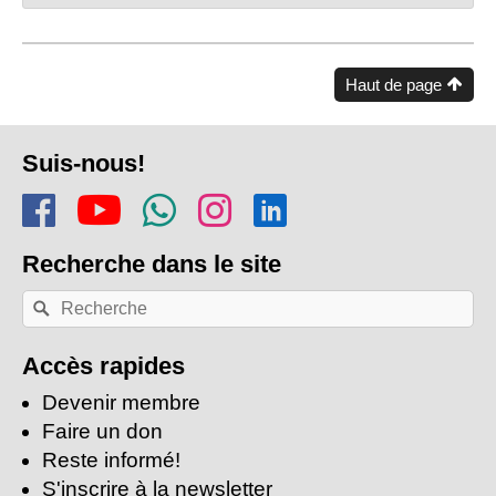
Haut de page
Pied
Suis-nous!
de
Rejoins-nous sur Facebook
Regarde-nous sur Youtu
Rejoins notre chaîn
Suis-nous sur In
Trouve-nous s
page
Recherche
dans le site
Recherche
Rechercher
par
mots-
clés:
Accès rapides
Devenir membre
Faire un don
Reste informé!
S'inscrire à la newsletter