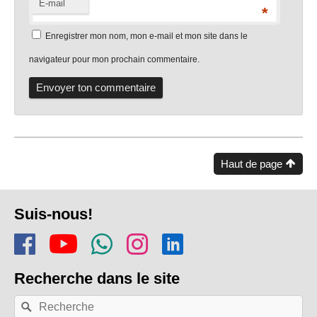
E-mail
*
Enregistrer mon nom, mon e-mail et mon site dans le
navigateur pour mon prochain commentaire.
Haut de page
Pied
Suis-nous!
de
Rejoins-nous sur Facebook
Regarde-nous sur Youtu
Rejoins notre chaîn
Suis-nous sur In
Trouve-nous s
page
Recherche
dans le site
Recherche
Rechercher
par