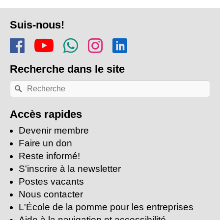
Pied
Suis-nous!
de
Rejoins-nous sur Facebook
Regarde-nous sur Youtu
Rejoins notre chaîn
Suis-nous sur In
Trouve-nous s
page
Recherche
dans le site
Recherche
Rechercher
par
mots-
clés:
Accès rapides
Devenir membre
Faire un don
Reste informé!
S'inscrire à la newsletter
Postes vacants
Nous contacter
L'École de la pomme pour les entreprises
Aide à la navigation et accessibilité