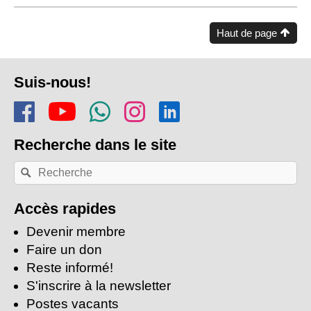
Haut de page
Pied
Suis-nous!
de
Rejoins-nous sur Facebook
Regarde-nous sur Youtu
Rejoins notre chaîn
Suis-nous sur In
Trouve-nous s
page
Recherche
dans le site
Recherche
Rechercher
par
mots-
clés:
Accès rapides
Devenir membre
Faire un don
Reste informé!
S'inscrire à la newsletter
Postes vacants