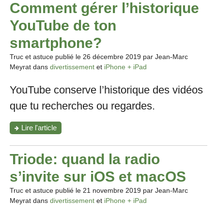
Comment gérer l’historique
YouTube de ton
smartphone?
Truc et astuce publié le
26 décembre 2019
par Jean-Marc
Meyrat dans
divertissement
et
iPhone + iPad
YouTube conserve l’historique des vidéos
que tu recherches ou regardes.
"Comment
Lire l'article
gérer
l’historique
YouTube
Triode: quand la radio
de
ton
s’invite sur iOS et macOS
smartphone?"
Truc et astuce publié le
21 novembre 2019
par Jean-Marc
Meyrat dans
divertissement
et
iPhone + iPad