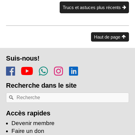
&
Starks"
Trucs et astuces plus récents
Haut de page
Pied
Suis-nous!
de
Rejoins-nous sur Facebook
Regarde-nous sur Youtu
Rejoins notre chaîn
Suis-nous sur In
Trouve-nous s
page
Recherche
dans le site
Recherche
Rechercher
par
mots-
clés:
Accès rapides
Devenir membre
Faire un don