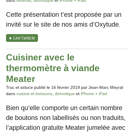
dans
Android
,
domotique
et
iPhone + iPad
Cette présentation t’est proposée par un
invité sur le site de nos amis d’Oxytude.
"Le
Lire l'article
détecteur
de
fumée
Cuisiner avec le
et
de
thermomètre à viande
monoxyde
de
Meater
carbone
Nest
Truc et astuce publié le
16 février 2019
par Jean-Marc Meyrat
Protect,
dans
cuisine et boissons
,
domotique
et
iPhone + iPad
environ
CHF
Bien qu’elle comporte un certain nombre
110.-
"
de boutons non labellisés ou non traduits,
l’application gratuite Meater jumelée avec