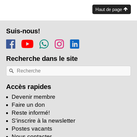
Haut de page
Pied
Suis-nous!
de
Rejoins-nous sur Facebook
Regarde-nous sur Youtu
Rejoins notre chaîn
Suis-nous sur In
Trouve-nous s
page
Recherche
dans le site
Recherche
Rechercher
par
mots-
clés:
Accès rapides
Devenir membre
Faire un don
Reste informé!
S'inscrire à la newsletter
Postes vacants
Nous contacter