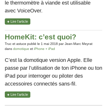
le thermomètre à viande est utilisable
avec VoiceOver.
"Cuisiner
Lire l'article
avec
le
thermomètre
HomeKit: c’est quoi?
à
viande
Truc et astuce publié le
1 mai 2018
par Jean-Marc Meyrat
Meater"
dans
domotique
et
iPhone + iPad
C’est la domotique version Apple. Elle
passe par l’utilisation de ton iPhone ou ton
iPad pour interroger ou piloter des
accessoires connectés sans-fil.
"HomeKit:
Lire l'article
c’est
quoi?"