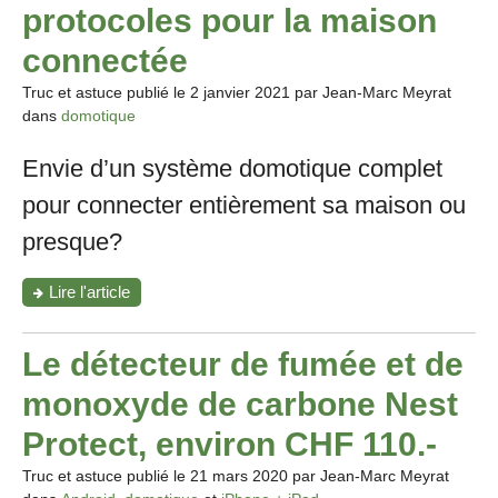
et
protocoles pour la maison
avantages
d’une
connectée
technologie
aux
Truc et astuce publié le
2 janvier 2021
par Jean-Marc Meyrat
propriétés
dans
domotique
multiples"
Envie d’un système domotique complet
pour connecter entièrement sa maison ou
presque?
"Tout
Lire l'article
comprendre
aux
protocoles
Le détecteur de fumée et de
pour
la
monoxyde de carbone Nest
maison
connectée"
Protect, environ CHF 110.-
Truc et astuce publié le
21 mars 2020
par Jean-Marc Meyrat