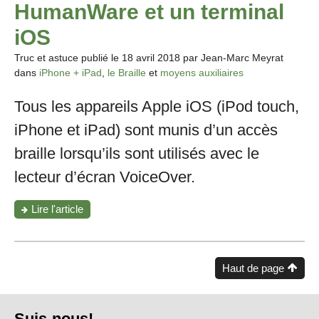
HumanWare et un terminal
iOS
Truc et astuce publié le
18 avril 2018
par Jean-Marc Meyrat
dans
iPhone + iPad
,
le Braille
et
moyens auxiliaires
Tous les appareils Apple iOS (iPod touch,
iPhone et iPad) sont munis d’un accès
braille lorsqu’ils sont utilisés avec le
lecteur d’écran VoiceOver.
"L’afficheur
Lire l'article
Braillant
de
HumanWare
et
Haut de page
un
terminal
iOS"
Pied
Suis-nous!