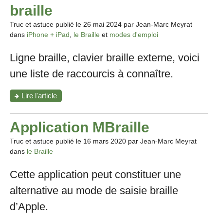
et
braille
confortablement
sur
Truc et astuce publié le
26 mai 2024
par Jean-Marc Meyrat
l’iPhone"
dans
iPhone + iPad
,
le Braille
et
modes d'emploi
Ligne braille, clavier braille externe, voici
une liste de raccourcis à connaître.
"Interagir
Lire l'article
avec
son
iPhone
Application MBraille
ou
son
Truc et astuce publié le
16 mars 2020
par Jean-Marc Meyrat
iPad
dans
le Braille
avec
un
Cette application peut constituer une
clavier
braille"
alternative au mode de saisie braille
d’Apple.