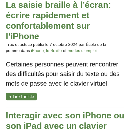
La saisie braille à l’écran:
écrire rapidement et
confortablement sur
l’iPhone
Truc et astuce publié le
7 octobre 2024
par École de la
pomme dans
iPhone
,
le Braille
et
modes d'emploi
Certaines personnes peuvent rencontrer
des difficultés pour saisir du texte ou des
mots de passe avec le clavier virtuel.
"La
Lire l'article
saisie
braille
à
Interagir avec son iPhone ou
l’écran:
écrire
son iPad avec un clavier
rapidement