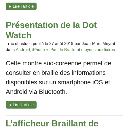
"Application
Lire l'article
MBraille"
Présentation de la Dot
Watch
Truc et astuce publié le
27 août 2019
par Jean-Marc Meyrat
dans
Android
,
iPhone + iPad
,
le Braille
et
moyens auxiliaires
Cette montre sud-coréenne permet de
consulter en braille des informations
disponibles sur un smartphone iOS et
Android via Bluetooth.
"Présentation
Lire l'article
de
la
Dot
L’afficheur Braillant de
Watch"