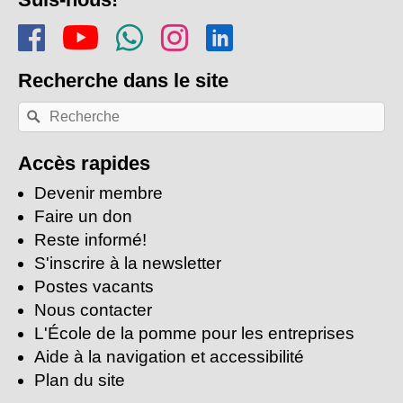
de
Rejoins-nous sur Facebook
Regarde-nous sur Youtu
Rejoins notre chaîn
Suis-nous sur In
Trouve-nous s
page
Recherche
dans le site
Recherche
Rechercher
par
mots-
clés:
Accès rapides
Devenir membre
Faire un don
Reste informé!
S'inscrire à la newsletter
Postes vacants
Nous contacter
L'École de la pomme pour les entreprises
Aide à la navigation et accessibilité
Plan du site