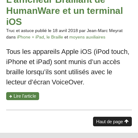
micro
pour
HumanWare et un terminal
tes
AirPods"
iOS
Truc et astuce publié le
18 avril 2018
par Jean-Marc Meyrat
dans
iPhone + iPad
,
le Braille
et
moyens auxiliaires
Tous les appareils Apple iOS (iPod touch,
iPhone et iPad) sont munis d’un accès
braille lorsqu’ils sont utilisés avec le
lecteur d’écran VoiceOver.
"L’afficheur
Lire l'article
Braillant
de
HumanWare
et
Haut de page
un
terminal
iOS"
Pied