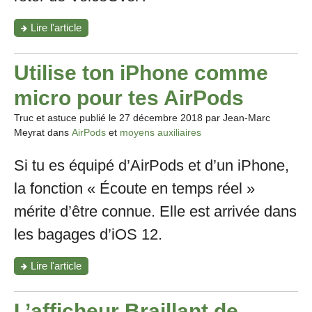
"Correction
Lire l'article
de
texte
avec
Utilise ton iPhone comme
un
terminal
micro pour tes AirPods
braille"
Truc et astuce publié le
27 décembre 2018
par Jean-Marc
Meyrat dans
AirPods
et
moyens auxiliaires
Si tu es équipé d’AirPods et d’un iPhone,
la fonction « Écoute en temps réel »
mérite d’être connue. Elle est arrivée dans
les bagages d’iOS 12.
"Utilise
Lire l'article
ton
iPhone
comme
L’afficheur Braillant de