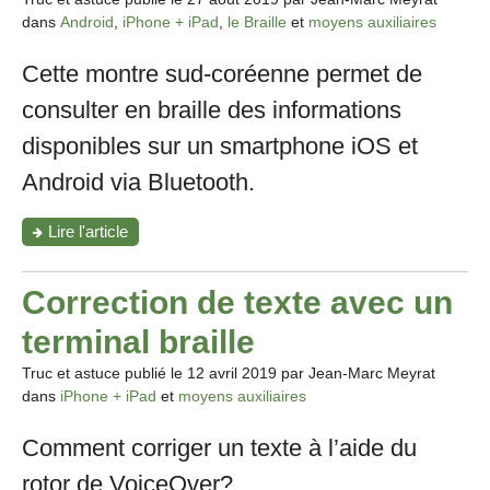
première
dans
Android
,
iPhone + iPad
,
le Braille
et
moyens auxiliaires
expérience"
Cette montre sud-coréenne permet de
consulter en braille des informations
disponibles sur un smartphone iOS et
Android via Bluetooth.
"Présentation
Lire l'article
de
la
Dot
Correction de texte avec un
Watch"
terminal braille
Truc et astuce publié le
12 avril 2019
par Jean-Marc Meyrat
dans
iPhone + iPad
et
moyens auxiliaires
Comment corriger un texte à l’aide du
rotor de VoiceOver?