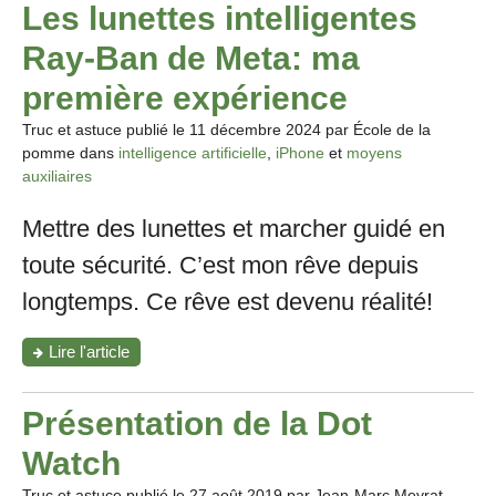
Les lunettes intelligentes
Ray-Ban de Meta: ma
première expérience
Truc et astuce publié le
11 décembre 2024
par École de la
pomme dans
intelligence artificielle
,
iPhone
et
moyens
auxiliaires
Mettre des lunettes et marcher guidé en
toute sécurité. C’est mon rêve depuis
longtemps. Ce rêve est devenu réalité!
"Les
Lire l'article
lunettes
intelligentes
Ray-
Présentation de la Dot
Ban
de
Watch
Meta:
ma
Truc et astuce publié le
27 août 2019
par Jean-Marc Meyrat