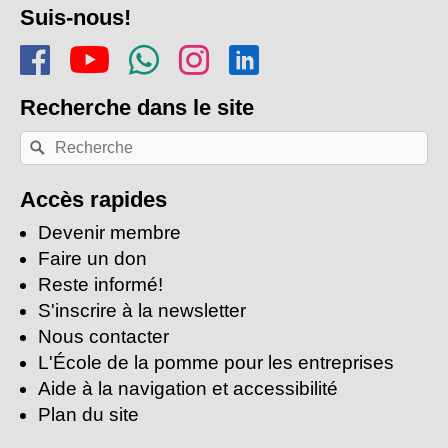
Suis-nous!
de
Rejoins-nous sur Facebook
Regarde-nous sur Youtu
Rejoins notre chaîn
Suis-nous sur In
Trouve-nous s
page
Recherche
dans le site
Recherche
Rechercher
par
mots-
clés:
Accès rapides
Devenir membre
Faire un don
Reste informé!
S'inscrire à la newsletter
Nous contacter
L'École de la pomme pour les entreprises
Aide à la navigation et accessibilité
Plan du site